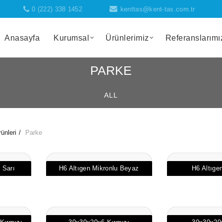
0 (222) 338 1452
kenttas@kent-tas.com.tr
Anasayfa
Kurumsal
Ürünlerimiz
Referanslarımı
PARKE
ALL
ünleri
Parke
 Sarı
H6 Altıgen Mikronlu Beyaz
H6 Altıge