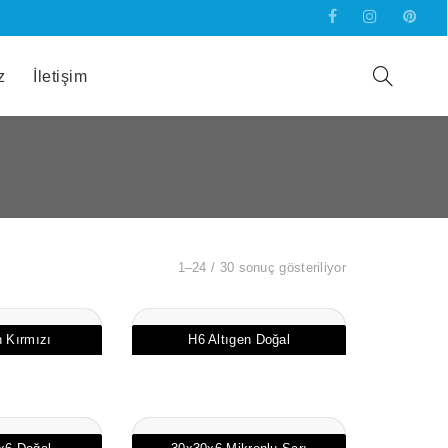
z
İletişim
1–24 / 30 sonuç gösteriliyor
n Kırmızı
H6 Altıgen Doğal