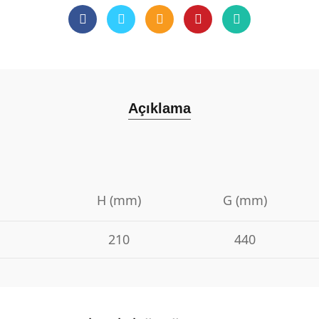
Açıklama
H (mm)
G (mm)
210
440