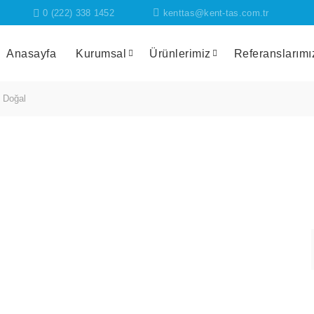
0 (222) 338 1452
kenttas@kent-tas.com.tr
Anasayfa
Kurumsal
Ürünlerimiz
Referanslarımı
Doğal