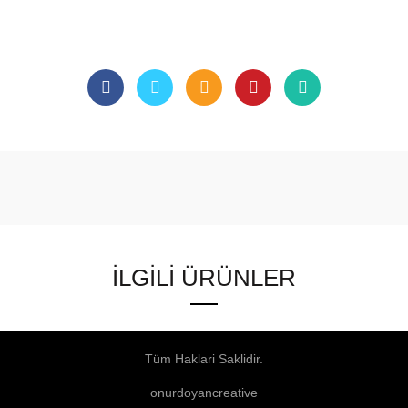
İLGILI ÜRÜNLER
Tüm Haklari Saklidir.
onurdoyancreative