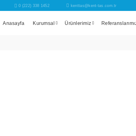
0 (222) 338 1452
kenttas@kent-tas.com.tr
Anasayfa
Kurumsal
Ürünlerimiz
Referanslarımı