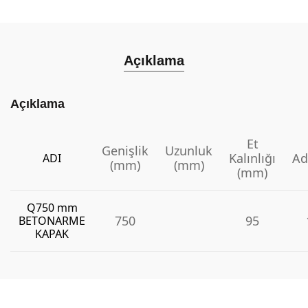
Açıklama
Açıklama
Et
Genişlik
Uzunluk
Kalınlığı
Ad
ADI
(mm)
(mm)
(mm)
Q750 mm
750
95
BETONARME
KAPAK