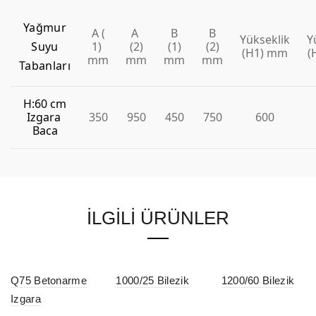
Yağmur
A (
A
B
B
Yükseklik
Y
Suyu
1)
(2)
(1)
(2)
(H1) mm
(
mm
mm
mm
mm
Tabanları
H:60 cm
Izgara
350
950
450
750
600
Baca
İLGILI ÜRÜNLER
Q75 Betonarme
1000/25 Bilezik
1200/60 Bilezik
Izgara