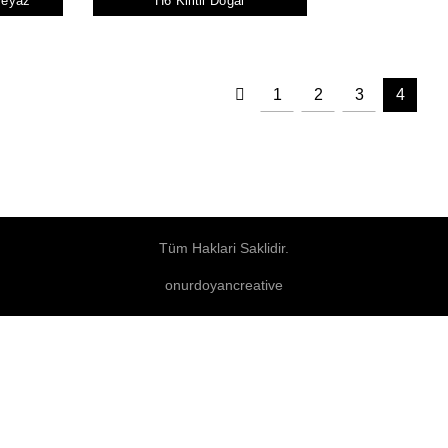
 Beyaz
H6 Kilitli Doğal
1
2
3
4
Tüm Haklari Saklidir.
onurdoyancreative