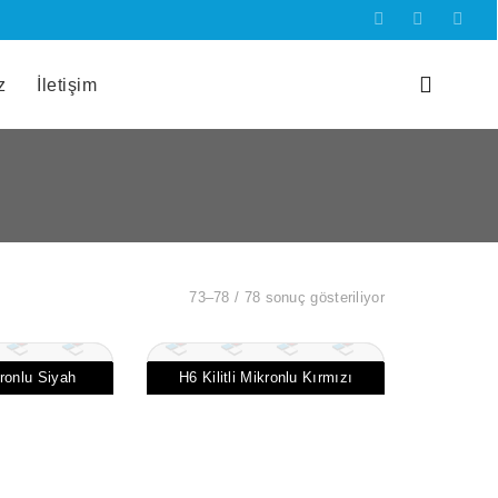
z
İletişim
73–78 / 78 sonuç gösteriliyor
kronlu Siyah
H6 Kilitli Mikronlu Kırmızı