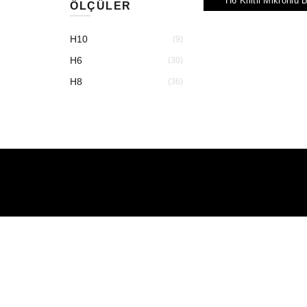
H6 Kilitli Mikronlu
ÖLÇÜLER
H10
(9)
H6
(30)
H8
(36)