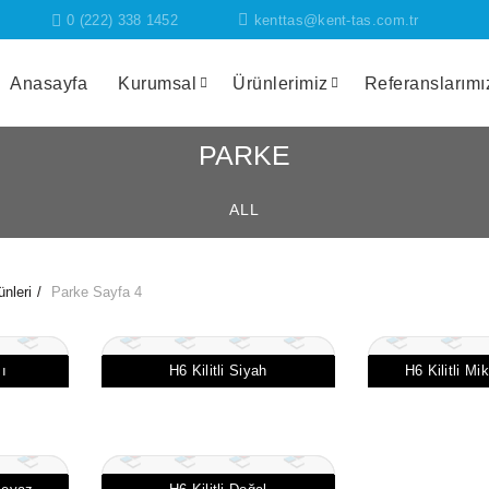
0 (222) 338 1452
kenttas@kent-tas.com.tr
Anasayfa
Kurumsal
Ürünlerimiz
Referanslarımı
PARKE
ALL
ünleri
Parke
Sayfa 4
zı
H6 Kilitli Siyah
H6 Kilitli Mi