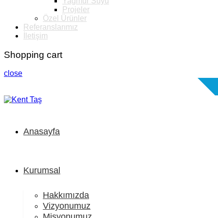
Yağmur Suyu
Projeler
Özel Ürünler
Referanslarımız
İletişim
Shopping cart
close
Anasayfa
Kurumsal
Hakkımızda
Vizyonumuz
Misyonumuz