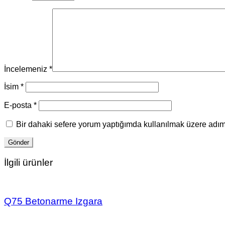
İncelemeniz
*
İsim
*
E-posta
*
Bir dahaki sefere yorum yaptığımda kullanılmak üzere adımı
İlgili ürünler
Q75 Betonarme Izgara