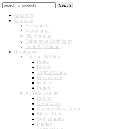
Search
Anasayfa
Kurumsal
Hakkımızda
Vizyonumuz
Misyonumuz
Belgeler ve Sertifikalar
İnsan Kaynakları
Ürünlerimiz
Üst Yapı Ürünleri
Parke
Bordür
Yağmur Oluğu
Beton Duvar
Bariyer
Projeler
Alt Yapı Ürünleri
Borular
C Parçaları
Muayene Baca Taban
Bilezik Konik
Seri Izgaralar
Menfez