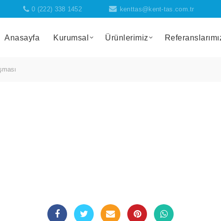
0 (222) 338 1452
kenttas@kent-tas.com.tr
Anasayfa
Kurumsal
Ürünlerimiz
Referanslarımı
ışması