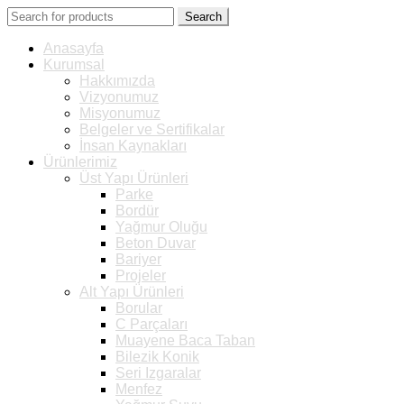
Search
Anasayfa
Kurumsal
Hakkımızda
Vizyonumuz
Misyonumuz
Belgeler ve Sertifikalar
İnsan Kaynakları
Ürünlerimiz
Üst Yapı Ürünleri
Parke
Bordür
Yağmur Oluğu
Beton Duvar
Bariyer
Projeler
Alt Yapı Ürünleri
Borular
C Parçaları
Muayene Baca Taban
Bilezik Konik
Seri Izgaralar
Menfez