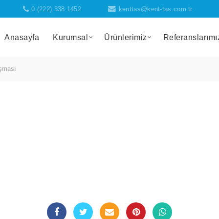
0 (222) 338 1452
kenttas@kent-tas.com.tr
Anasayfa
Kurumsal
Ürünlerimiz
Referanslarımı
ışması