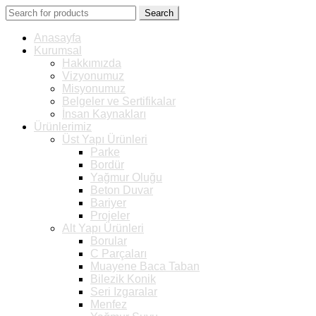
Search
Anasayfa
Kurumsal
Hakkımızda
Vizyonumuz
Misyonumuz
Belgeler ve Sertifikalar
İnsan Kaynakları
Ürünlerimiz
Üst Yapı Ürünleri
Parke
Bordür
Yağmur Oluğu
Beton Duvar
Bariyer
Projeler
Alt Yapı Ürünleri
Borular
C Parçaları
Muayene Baca Taban
Bilezik Konik
Seri Izgaralar
Menfez