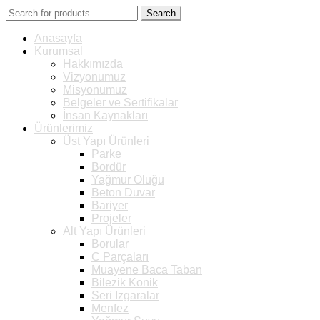
Search
Anasayfa
Kurumsal
Hakkımızda
Vizyonumuz
Misyonumuz
Belgeler ve Sertifikalar
İnsan Kaynakları
Ürünlerimiz
Üst Yapı Ürünleri
Parke
Bordür
Yağmur Oluğu
Beton Duvar
Bariyer
Projeler
Alt Yapı Ürünleri
Borular
C Parçaları
Muayene Baca Taban
Bilezik Konik
Seri Izgaralar
Menfez